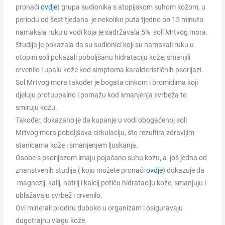
pronaći
ovdje
) grupa sudionika s atopijskom suhom kožom, u
periodu od šest tjedana je nekoliko puta tjedno po 15 minuta
namakala ruku u vodi koja je sadržavala 5% soli Mrtvog mora.
Studija je pokazala da su sudionici koji su namakali ruku u
otopini soli pokazali poboljšanu hidrataciju kože, smanjili
crvenilo i upalu kože kod simptoma karakterističnih psorijazi.
Sol Mrtvog mora također je bogata cinkom i bromidima koji
djeluju protuupalno i pomažu kod smanjenja svrbeža te
smiruju kožu.
Također, dokazano je da kupanje u vodi obogaćenoj soli
Mrtvog mora poboljšava cirkulaciju, što rezultira zdravijim
stanicama kože i smanjenjem ljuskanja.
Osobe s psorijazom imaju pojačano suhu kožu, a još jedna od
znanstvenih studija ( koju možete pronaći
ovdje
) dokazuje da
magnezij, kalij, natrij i kalcij potiču hidrataciju kože, smanjuju i
ublažavaju svrbež i crvenilo.
Ovi minerali prodiru duboko u organizam i osiguravaju
dugotrajnu vlagu kože.