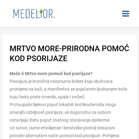
MRTVO MORE-PRIRODNA POMOĆ
KOD PSORIJAZE
Može li Mrtvo more pomoći kod psorijaze?
Psorijaza je kronična nezarazna bolest koja obuhvaća
promjene na koži, a manifestira se pojačanim ljuskanjem kože
koju često prate crvenilo, upala i svrbež.
Protuupalni lijekovi poput lokalnih kortikosteroida mogu
smanjiti ozbiljnost psorijaze, ali dugoročno za sobom
ostavljaju štetu poput znatnog stanjivanja epiderme.
Uz sunce, razne emolijense i keratolike postoji dokazani
prirodni alternativni način pomoći kod psorijaze. Primjena