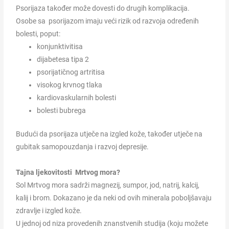
Psorijaza također može dovesti do drugih komplikacija.
Osobe sa psorijazom imaju veći rizik od razvoja određenih
bolesti, poput:
konjunktivitisa
dijabetesa tipa 2
psorijatičnog artritisa
visokog krvnog tlaka
kardiovaskularnih bolesti
bolesti bubrega
Budući da psorijaza utječe na izgled kože, također utječe na
gubitak samopouzdanja i razvoj depresije.
Tajna ljekovitosti Mrtvog mora?
Sol Mrtvog mora sadrži magnezij, sumpor, jod, natrij, kalcij,
kalij i brom. Dokazano je da neki od ovih minerala poboljšavaju
zdravlje i izgled kože.
U jednoj od niza provedenih znanstvenih studija (koju možete