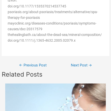
Izvori:
doi.org/10.1177/1535370214537745
psoriasis.org/about-psoriasis/treatments/alternative/spa-
therapy-for-psoriasis
mayoclinic.org/diseases-conditions/psoriasis/symptoms-
causes/dxc-20317579
thehealingbath.ca/about-the-dead-sea/mineral-composition/
doi.org/10.1111/j.1365-4632.2005.02079.x
←
Previous Post
Next Post
→
Related Posts