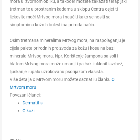
mora u izvornom obliku, a također možete zakazati terapijski
tretman te u prostranim kadama u sklopu Centra osjetiti
ljekovite moći Mrtvog mora i naučiti kako se nositi sa
simptomima kožnih bolesti na priroda način.
Osim tretmana mineralima Mrtvog mora, na raspolaganju je
cijela paleta prirodnih proizvoda za kožu i kosu na bazi
minerala Mrtvog mora. Npr. Korištenje šampona sa soli i
blatom Mrtvog mora može umanjiti pa čak i ukloniti svrbež,
ljuskanje i upalu uzrokovanu psorijazom vlasišta.
Više detalja o Mrtvom moru možete saznati u članku
O
Mrtvom moru
Povezani članci:
Dermatitis
O koži