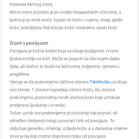
minerala Mrtvog mora.
Mrtvo more poznato je po svojim terapeutskim učincima, a
ljudi koji su imali sreću kupati se često u njemu, imaju glađu
kožu, poboljšanu hidrataciju kože i smanjenu upalu kože.
Živjeti s psorijazom
Psorijaza je kožna bolest koja uzrokuje podignute, crvene
ljuskave mrlje na koži. Može se pojaviti na bilo kojem dijelu
tijela, ali obično to bude na laktovima, koljenima, tjemenu i
pregibima.
Vjeruje se da prekomjerno aktivne stanice
T-limfocita
uzrokuju
ovo stanje. T stanice napadaju zdravu kožu, što izaziva
prekomjernu proizvodnju novih stanica kože koje uzrokuje
pretjerano ljuskanje i crvenilo..
Točan uzrok ove prekomjerne proizvodnje nije poznat, ali
određeni čimbenici mogu povećati rizik od psorijaze. To
uključuje genetiku, infekcije, ozljede kože, a u današnje vrijeme
stres je taj koji znatno doprinosi riziku od psorijaze.