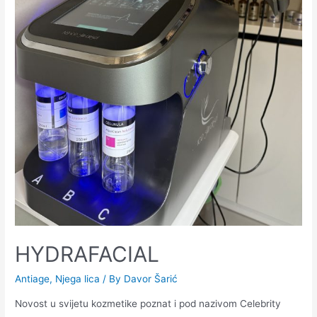
HYDRAFACIAL
Antiage
,
Njega lica
/ By
Davor Šarić
Novost u svijetu kozmetike poznat i pod nazivom Celebrity